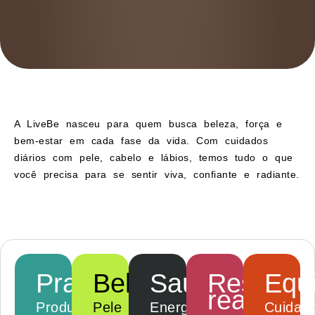
A LiveBe nasceu para quem busca beleza, força e
bem-estar em cada fase da vida. Com cuidados
diários com pele, cabelo e lábios, temos tudo o que
você precisa para se sentir viva, confiante e radiante.
Praticidade
Beleza
Saúde
Resultad
Equi
reais
Produtos
Pele
Energia
Cuidad